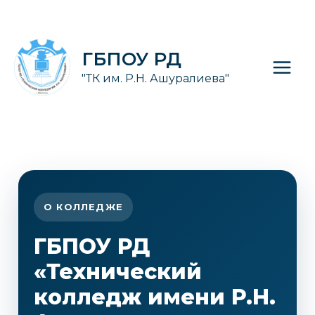
Перейти
к
Main
содержимому
ГБПОУ РД
Men
"ТК им. Р.Н. Ашуралиева"
О КОЛЛЕДЖЕ
ГБПОУ РД
«Технический
колледж имени Р.Н.