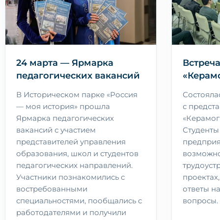
24 марта — Ярмарка
Встреча
педагогических вакансий
«Керам
В Историческом парке «Россия
Состояла
— моя история» прошла
с предст
Ярмарка педагогических
«Керамог
вакансий с участием
Студенты
представителей управления
предприя
образования, школ и студентов
возможно
педагогических направлений.
трудоуст
Участники познакомились с
проектах,
востребованными
ответы н
специальностями, пообщались с
вопросы.
работодателями и получили