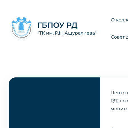
Перейти
к
содержимому
О колл
ГБПОУ РД
"ТК им. Р.Н. Ашуралиева"
Совет 
Центр 
РД) по
монито