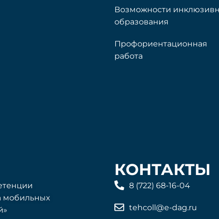
Возможности инклюзивн
образования
Профориентационная
работа
Э
КОНТАКТЫ
етенции
8 (722) 68-16-04
а мобильных
tehcoll@e-dag.ru
й»
V
T
Y