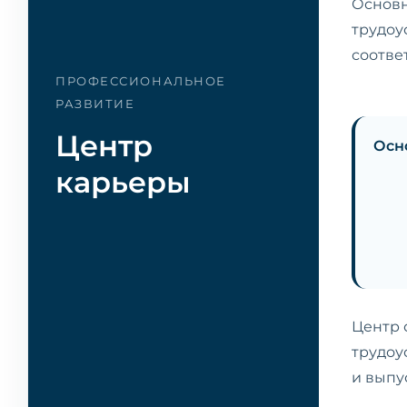
Основн
трудоу
соотве
ПРОФЕССИОНАЛЬНОЕ
РАЗВИТИЕ
Центр
Осн
карьеры
Центр 
трудоу
и выпу