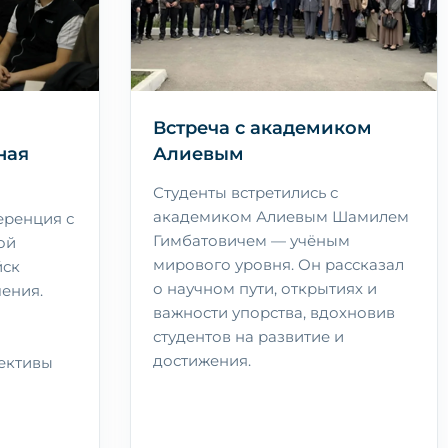
Встреча с академиком
ная
Алиевым
Студенты встретились с
академиком Алиевым Шамилем
ренция с
Гимбатовичем — учёным
ой
мирового уровня. Он рассказал
йск
о научном пути, открытиях и
чения.
важности упорства, вдохновив
студентов на развитие и
достижения.
ективы