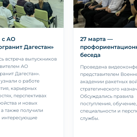
 с АО
27 марта —
огранит Дагестан»
профориентацион
беседа
сь встреча выпускников
авителем АО
Проведена видеоконфе
ранит Дагестан».
представителем Военн
 узнали о работе
академии ракетных во
тия, карьерных
стратегического назна
стях, перспективах
Обсуждались правила
ройства и новых
поступления, обучение,
 а также получили
специальности и персп
а интересующие
службы.