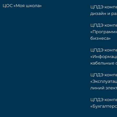
ЦОС «Моя школа»
ЦПДЭ компе
дизайн и ра
ЦПДЭ комп
«Программ
бизнеса»
ЦПДЭ комп
«Информац
кабельные 
ЦПДЭ комп
«Эксплуата
линий элек
ЦПДЭ комп
«Бухгалтерс