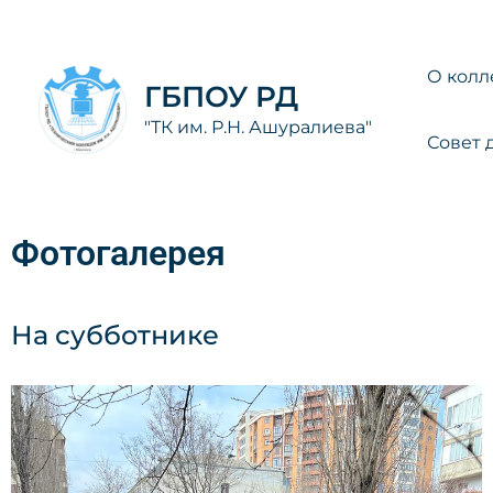
Перейти
к
содержимому
О колл
ГБПОУ РД
"ТК им. Р.Н. Ашуралиева"
Совет 
Фотогалерея
На субботнике