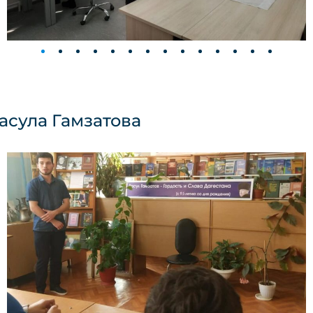
асула Гамзатова